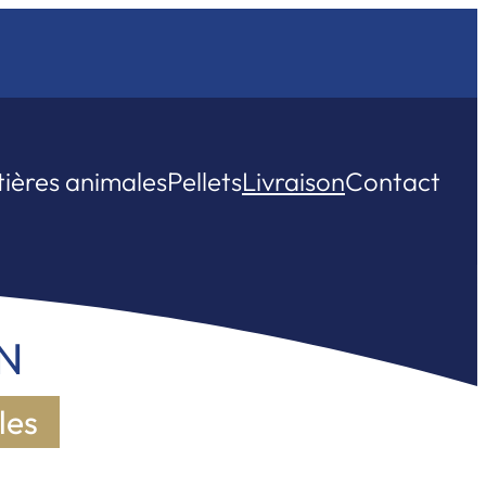
tières animales
Pellets
Livraison
Contact
N
les