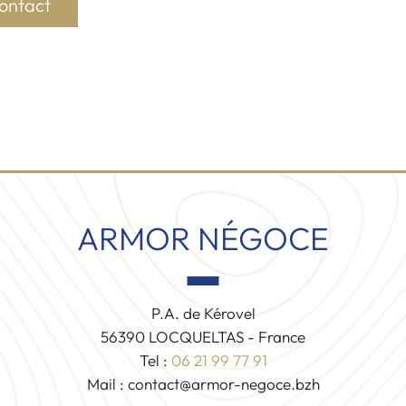
ontact
ARMOR NÉGOCE
P.A. de Kérovel
56390
LOCQUELTAS
-
France
Tel :
06 21 99 77 91
Mail :
contact@armor-negoce.bzh